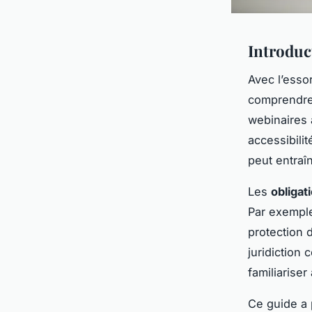
Introduc
Avec l’esso
comprendre
webinaires 
accessibili
peut entraî
Les
obligat
Par exemple
protection 
juridiction 
familiarise
Ce guide a 