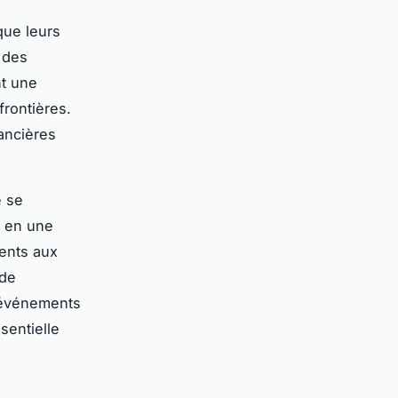
que leurs
 des
nt une
rontières.
ancières
e se
t en une
ents aux
 de
d’événements
sentielle