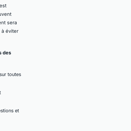
est
uvent
ent sera
 à éviter
s des
sur toutes
t
stions et