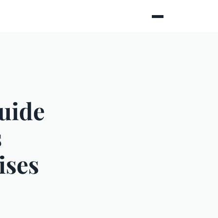
uide
s
ises