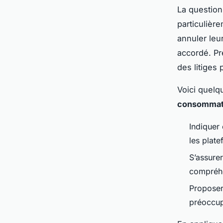
La questio
particulièr
annuler leu
accordé. Pré
des litiges 
Voici quelq
consommat
Indiquer 
les plate
S’assurer
compréhe
Proposer
préoccup