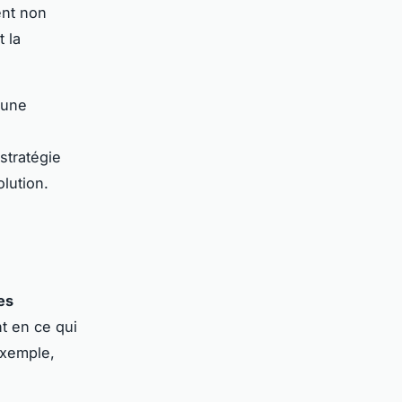
nt non
 la
 une
stratégie
lution.
es
t en ce qui
exemple,