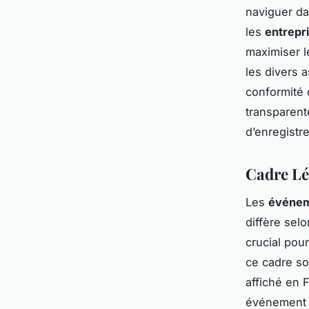
naviguer d
les
entrepr
maximiser l
les divers 
conformité 
transparent
d’enregistr
Cadre Lé
Les
événem
diffère sel
crucial pou
ce cadre so
affiché en 
événement s