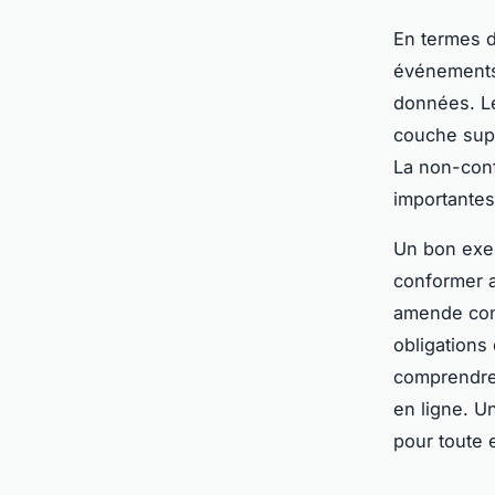
En termes d
événements 
données. Le
couche sup
La non-con
importantes
Un bon exem
conformer a
amende con
obligations
comprendre 
en ligne. U
pour toute 