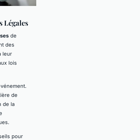
s Légales
ises
de
nt des
 leur
ux lois
’événement.
ière de
 de la
e
ues.
seils pour