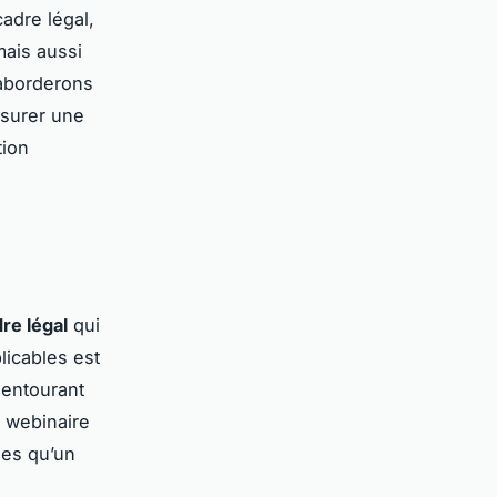
adre légal,
ais aussi
 aborderons
ssurer une
tion
re légal
qui
licables est
entourant
n webinaire
les qu’un