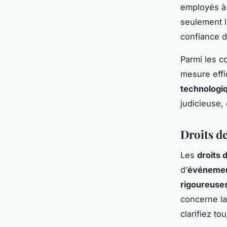
employés à
seulement l
confiance d
Parmi les co
mesure effi
technologi
judicieuse,
Droits 
Les
droits
d’
événemen
rigoureuse
concerne la
clarifiez to