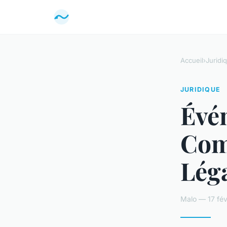
Accueil
›
Juridi
JURIDIQUE
Évé
Com
Léga
Malo — 17 fév