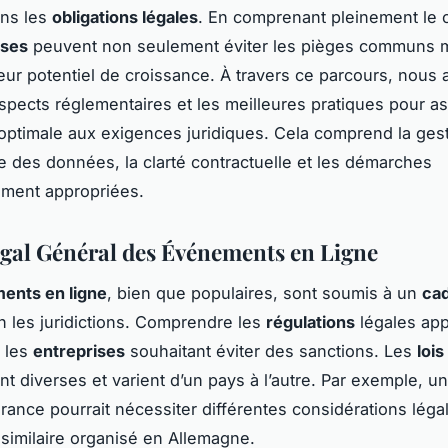
ans les
obligations légales
. En comprenant pleinement le c
ises
peuvent non seulement éviter les pièges communs m
eur potentiel de croissance. À travers ce parcours, nous
aspects réglementaires et les meilleures pratiques pour a
optimale aux exigences juridiques. Cela comprend la ges
e des données, la clarté contractuelle et les démarches
ement appropriées.
gal Général des Événements en Ligne
ents en ligne
, bien que populaires, sont soumis à un
cad
on les juridictions. Comprendre les
régulations
légales app
r les
entreprises
souhaitant éviter des sanctions. Les
lois
nt diverses et varient d’un pays à l’autre. Par exemple, u
France pourrait nécessiter différentes considérations léga
imilaire organisé en Allemagne.