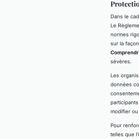
Protecti
Dans le ca
Le Règleme
normes rigo
sur la faço
Comprendre
sévères.
Les organis
données coll
consentemen
participant
modifier ou
Pour renfor
telles que l