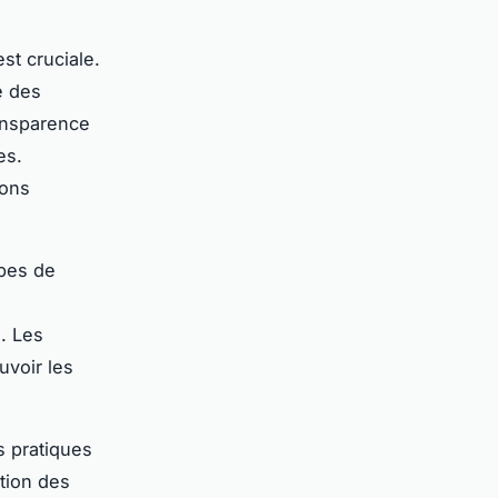
st cruciale.
 des
ansparence
es.
ions
ypes de
. Les
uvoir les
s pratiques
ation des