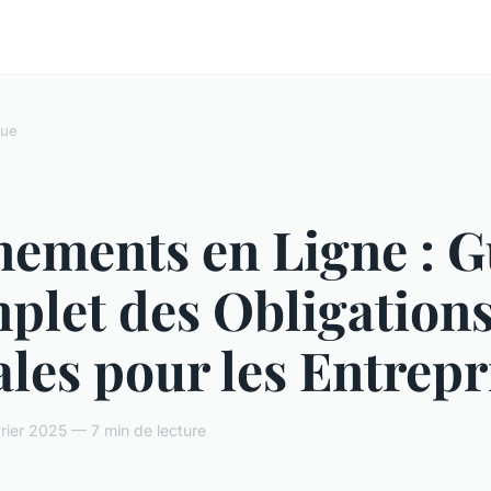
que
nements en Ligne : G
plet des Obligation
les pour les Entrepr
rier 2025 — 7 min de lecture