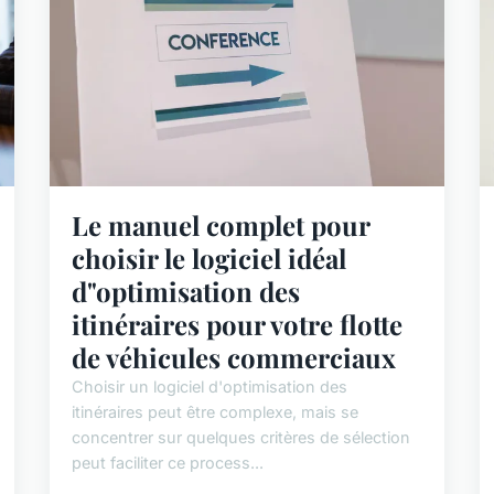
Le manuel complet pour
choisir le logiciel idéal
d"optimisation des
itinéraires pour votre flotte
de véhicules commerciaux
Choisir un logiciel d'optimisation des
itinéraires peut être complexe, mais se
concentrer sur quelques critères de sélection
peut faciliter ce process...