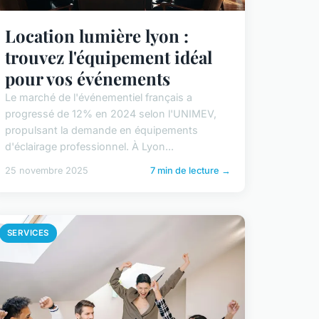
Location lumière lyon :
trouvez l'équipement idéal
pour vos événements
Le marché de l'événementiel français a
progressé de 12% en 2024 selon l'UNIMEV,
propulsant la demande en équipements
d'éclairage professionnel. À Lyon...
25 novembre 2025
7 min de lecture →
SERVICES