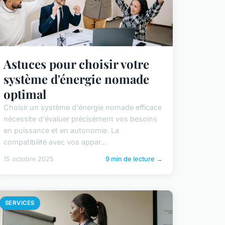
Astuces pour choisir votre
système d'énergie nomade
optimal
Choisir un système d'énergie nomade efficace
nécessite d'évaluer précisément vos besoins
en puissance et en autonomie. La
compatibilité avec vos appar...
15 octobre 2025
9 min de lecture →
SERVICES