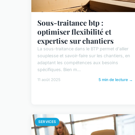
Sous-traitance btp :
optimiser flexibilité et
expertise sur chantiers
La sous-traitance dans le BTP permet d'allier
souplesse et savoir-faire sur les chantiers, en
adaptant les compétences aux besoins
spécifiques. Bien m...
11 août 2025
5 min de lecture →
SERVICES