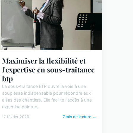
Maximiser la flexibilité et
l'expertise en sous-traitance
btp
La sous-traitance BTP ouvre la voie à une
souplesse indispensable pour répondre aux
aléas des chantiers. Elle facilite l'accès à une
expertise pointue...
17 février 2026
7 min de lecture →