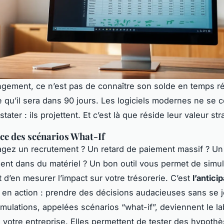
ngement, ce n’est pas de connaître son solde en temps rée
e qu’il sera dans 90 jours. Les logiciels modernes ne se 
tater : ils projettent. Et c’est là que réside leur valeur st
ce des scénarios What-If
gez un recrutement ? Un retard de paiement massif ? Un
ent dans du matériel ? Un bon outil vous permet de simu
t d’en mesurer l’impact sur votre trésorerie. C’est
l’antici
en action : prendre des décisions audacieuses sans se j
imulations, appelées scénarios “what-if”, deviennent le la
e votre entreprise. Elles permettent de tester des hypoth