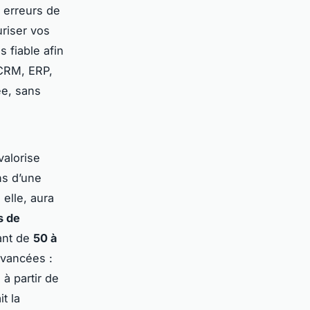
s erreurs de
uriser vos
s fiable afin
- CRM, ERP,
ée, sans
valorise
ns d’une
elle, aura
s de
lant de
50 à
avancées :
 à partir de
t la