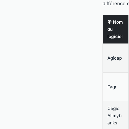
différence 
🎯 Nom
du
logiciel
Agicap
Fygr
Cegid
Allmyb
anks