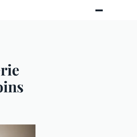
erie
oins