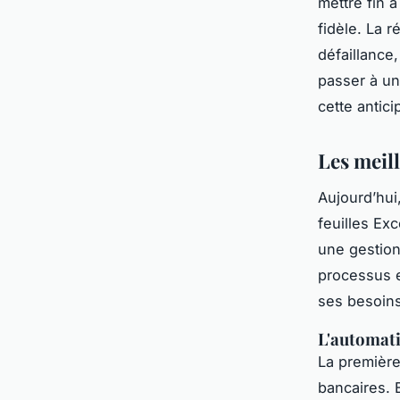
mettre fin 
fidèle. La r
défaillance
passer à un 
cette antic
Les meill
Aujourd’hui,
feuilles Exc
une gestion 
processus et
ses besoins
L'automatis
La première
bancaires. 