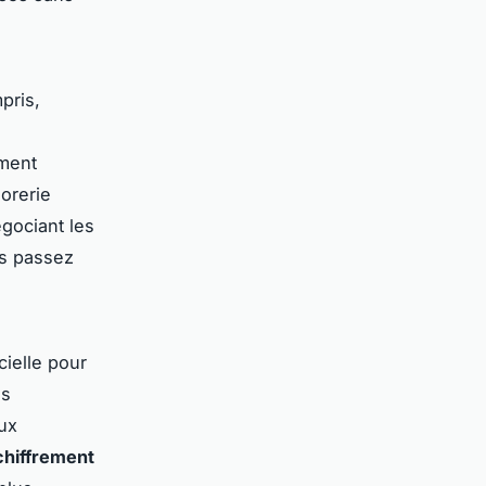
pris,
ement
sorerie
égociant les
us passez
cielle pour
es
ux
chiffrement