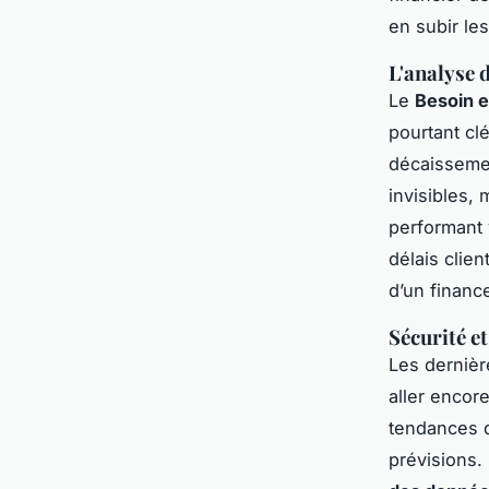
en subir l
L'analyse 
Le
Besoin 
pourtant cl
décaisseme
invisibles, 
performant 
délais clien
d’un financ
Sécurité et
Les dernière
aller encore
tendances 
prévisions.