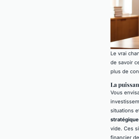
Le vrai cha
de savoir c
plus de cons
La puissan
Vous envisa
investissem
situations e
stratégique
vide. Ces s
financier d