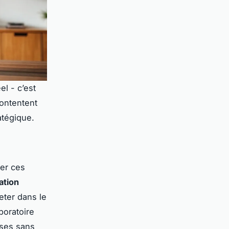
l - c’est
contentent
ratégique.
ler ces
pation
eter dans le
boratoire
èses sans