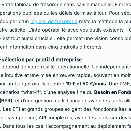
 votre tableau de trésorerie sans saisie manuelle. Fini le
opérations oubliées ou les délais de mise à jour. Pour séc
'équiper d'un
logiciel de trésorerie
reste la méthode la plu
otre activité. L’interopérabilité avec vos outils existants 
- est tout aussi cruciale : elle permet une vision consolid
er l’information dans cinq endroits différents.
 sélection par profil d'entreprise
l dépend de votre réalité opérationnelle. Un indépendant 
ce intuitive et une mise en œuvre rapide, souvent en moi
ur un budget oscillant entre
19 € et 50 €/mois
. Une PME, 
cénarios “what-if”, d’une analyse fine du
Besoin en Fond
(BFR)
, et d’une gestion multi-bancaire, avec des tarifs al
. Les ETI et grands groupes exigent des fonctionnalités 
on, cash pooling, API complexes, avec des tarifs sur devis
. Dans tous les cas, l’accompagnement au déploiement fai