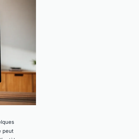
elques
e peut