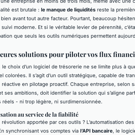
à une entreprise en moins de trois mois, même avec une c
éalité est brutale :
le manque de liquidités
reste la premiè
, bien avant tout autre facteur. Pourtant, beaucoup hésite
suivi moderne. Et si le véritable levier de pérennité, c’ét
ipation que seuls les outils numériques permettent aujourd
eures solutions pour piloter vos flux financ
 le choix d’un logiciel de trésorerie ne se limite plus à q
el colorées. Il s’agit d’un outil stratégique, capable de tr
réactive en pilotage proactif. Chaque entreprise, selon sa
 ses ambitions, doit identifier la solution qui s’aligne pa
 réels - ni trop légère, ni surdimensionnée.
ation au service de la fiabilité
 révolution apportée par ces outils ? L’automatisation des
En synchronisant vos comptes via
l’API bancaire
, le logic