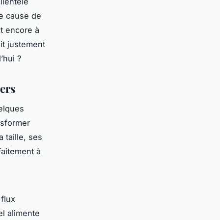
lientèle
re cause de
nt encore à
ait justement
’hui ?
iers
uelques
ansformer
 taille, ses
rfaitement à
 flux
iel alimente