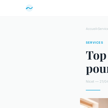
Accueil
›
Servic
SERVICES
Top 
pour
Nicet — 21/04