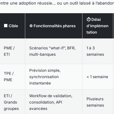
entre une adoption réussie… ou un outil laissé à l’abando
⏱️ Délai
🏢 Cible
⚙️ Fonctionnalités phares
d'implémen
tation
PME /
Scénarios “what-if”, BFR,
1 à 3
ETI
multi-banques
semaines
Prévision simple,
TPE /
synchronisation
< 1 semaine
PME
instantanée
ETI /
Workflow de validation,
Plusieurs
Grands
consolidation, API
semaines
groupes
avancées