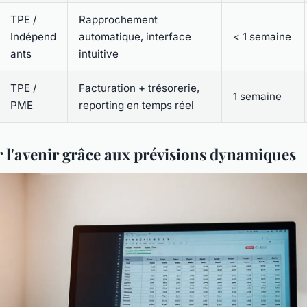
TPE /
Rapprochement
Indépend
automatique, interface
< 1 semaine
ants
intuitive
TPE /
Facturation + trésorerie,
1 semaine
PME
reporting en temps réel
r l'avenir grâce aux prévisions dynamiques